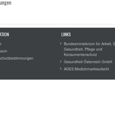
ungen
ATION
LINKS
t
Bundesministerium für Arbeit, S
Gesundheit, Pflege und
ssum
Konsumentenschutz
schutzbestimmungen
Gesundheit Österreich GmbH
AGES Medizinmarktaufsicht