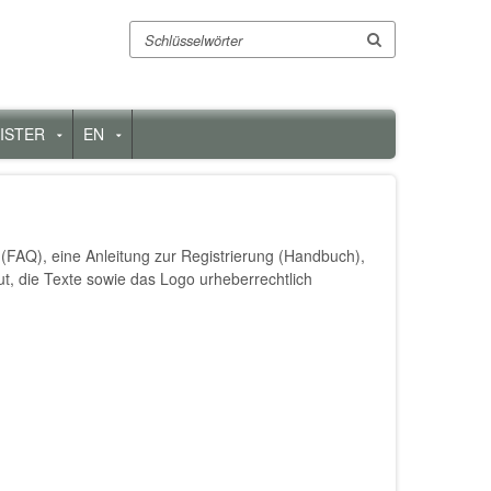
Suche
ISTER
EN
enü
Untermenü
Untermenü
für
für
„Register“
„EN“
 (FAQ), eine Anleitung zur Registrierung (Handbuch),
ut, die Texte sowie das Logo urheberrechtlich