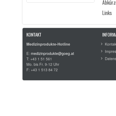
Abkürz
Links
KONTAKT
INFORM
Medizinprodukte-Hotline
Kontak
Impre
E:
medizinprodukte@goeg.at
Daten
T: +43 1 51 561
Mo. bis Fr. 9-12 Uhr
F: +43 1 513 84 72