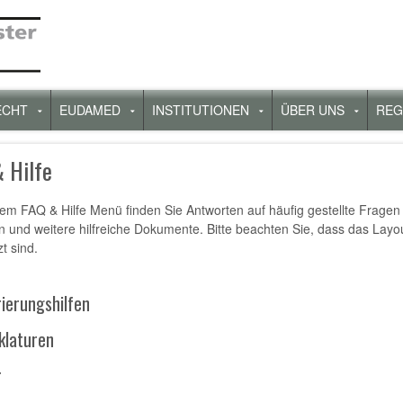
ECHT
EUDAMED
INSTITUTIONEN
ÜBER UNS
REG
rmenü
Untermenü
Untermenü
Untermenü
Unterm
für
für
für
für
„Recht“
„Eudamed“
„Institutionen“
„Über
 Hilfe
uns“
em FAQ & Hilfe Menü finden Sie Antworten auf häufig gestellte Fragen
n und weitere hilfreiche Dokumente. Bitte beachten Sie, dass das Layo
t sind.
rierungshilfen
laturen
r