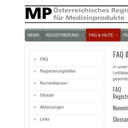
Direkt
zum
Inhalt
Hauptnavigation
NEWS
REGISTRIERUNG
FAQ & HILFE
R
Untermenü
Unte
für
für
„Registrierung“
„FAQ
FAQ &
&
ZWEITE
FAQ
Hilfe“
MENÜEBENE
In unser
HAUPTNAVIGATION
Registrierungshilfen
Leitfäde
geschütz
Nomenklaturen
FAQ
Glossar
Regist
Abkürzungen
Nomenk
Glossa
Links