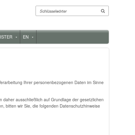
Suche
ISTER
EN
enü
Untermenü
Untermenü
für
für
„Register“
„EN“
 Verarbeitung Ihrer personenbezogenen Daten im Sinne
n daher ausschließlich auf Grundlage der gesetzlichen
bitten wir Sie, die folgenden Datenschutzhinweise