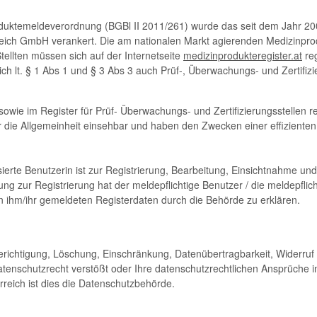
roduktemeldeverordnung (BGBl II 2011/261) wurde das seit dem Jahr 20
eich GmbH verankert. Die am nationalen Markt agierenden Medizinprod
llten müssen sich auf der Internetseite
medizinprodukteregister.at
reg
h lt. § 1 Abs 1 und § 3 Abs 3 auch Prüf-, Überwachungs- und Zertifiz
sowie im Register für Prüf- Überwachungs- und Zertifizierungsstellen r
 für die Allgemeinheit einsehbar und haben den Zwecken einer effizient
isierte Benutzerin ist zur Registrierung, Bearbeitung, Einsichtnahme u
ng zur Registrierung hat der meldepflichtige Benutzer / die meldepflich
n ihm/ihr gemeldeten Registerdaten durch die Behörde zu erklären.
Berichtigung, Löschung, Einschränkung, Datenübertragbarkeit, Widerru
enschutzrecht verstößt oder Ihre datenschutzrechtlichen Ansprüche i
rreich ist dies die Datenschutzbehörde.