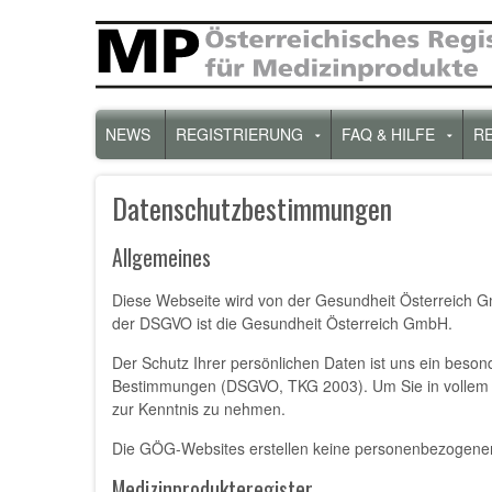
Direkt
zum
Inhalt
Hauptnavigation
NEWS
REGISTRIERUNG
FAQ & HILFE
R
Untermenü
Unte
für
für
„Registrierung“
„FAQ
Datenschutzbestimmungen
&
Hilfe“
Allgemeines
Diese Webseite wird von der Gesundheit Österreich G
der DSGVO ist die Gesundheit Österreich GmbH.
Der Schutz Ihrer persönlichen Daten ist uns ein beso
Bestimmungen (DSGVO, TKG 2003). Um Sie in vollem U
zur Kenntnis zu nehmen.
Die GÖG-Websites erstellen keine personenbezogenen
Medizinprodukteregister