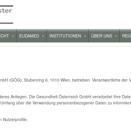
ECHT
EUDAMED
INSTITUTIONEN
ÜBER UNS
REG
rmenü
Untermenü
Untermenü
Untermenü
Unterm
für
für
für
für
„Recht“
„Eudamed“
„Institutionen“
„Über
uns“
mbH (GÖG), Stubenring 6, 1010 Wien, betrieben. Verantwortliche der
nderes Anliegen. Die Gesundheit Österreich GmbH verarbeitet Ihre Date
mfang über die Verwendung personenbezogener Daten zu informieren, 
 Nutzerprofile.