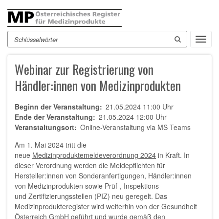
Direkt
zum
Inhalt
Suche
Toggl
navig
Webinar zur Registrierung von
Händler:innen von Medizinprodukten
Beginn der Veranstaltung
21.05.2024 11:00 Uhr
Ende der Veranstaltung
21.05.2024 12:00 Uhr
Veranstaltungsort
Online-Veranstaltung via MS Teams
Am 1. Mai 2024 tritt die
neue
Medizinproduktemeldeverordnung 2024
in Kraft. In
dieser Verordnung werden die Meldepflichten für
Hersteller:innen von Sonderanfertigungen, Händler:innen
von Medizinprodukten sowie Prüf-, Inspektions-
und Zertifizierungsstellen (PIZ) neu geregelt. Das
Medizinprodukteregister wird weiterhin von der Gesundheit
Österreich GmbH geführt und wurde gemäß den